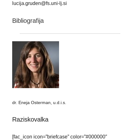
lucija.gruden@fs.uni-lj.si
Bibliografija
dr. Eneja Osterman, u.d.i.s.
Raziskovalka
[fac_icon icon=”briefcase” color=”#000000″