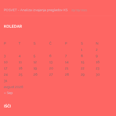
POSVET – Analiza izvajanja pregledov KS
29/09/2021
KOLEDAR
P
T
S
Č
P
S
N
1
2
3
4
5
6
7
8
9
10
11
12
13
14
15
16
17
18
19
20
21
22
23
24
25
26
27
28
29
30
31
avgust 2026
« Sep
IŠČI