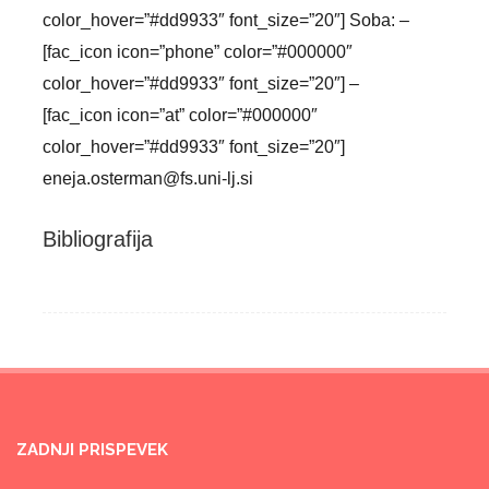
color_hover=”#dd9933″ font_size=”20″] Soba: –
[fac_icon icon=”phone” color=”#000000″
color_hover=”#dd9933″ font_size=”20″] –
[fac_icon icon=”at” color=”#000000″
color_hover=”#dd9933″ font_size=”20″]
eneja.osterman@fs.uni-lj.si
Bibliografija
ZADNJI PRISPEVEK