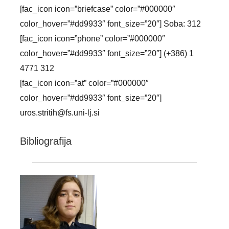
[fac_icon icon=”briefcase” color=”#000000″
color_hover=”#dd9933″ font_size=”20″] Soba: 312
[fac_icon icon=”phone” color=”#000000″
color_hover=”#dd9933″ font_size=”20″] (+386) 1
4771 312
[fac_icon icon=”at” color=”#000000″
color_hover=”#dd9933″ font_size=”20″]
uros.stritih@fs.uni-lj.si
Bibliografija