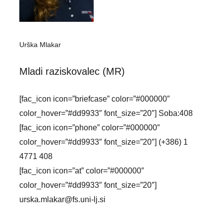
Urška Mlakar
Mladi raziskovalec (MR)
[fac_icon icon=”briefcase” color=”#000000″
color_hover=”#dd9933″ font_size=”20″] Soba:408
[fac_icon icon=”phone” color=”#000000″
color_hover=”#dd9933″ font_size=”20″] (+386) 1
4771 408
[fac_icon icon=”at” color=”#000000″
color_hover=”#dd9933″ font_size=”20″]
urska.mlakar@fs.uni-lj.si